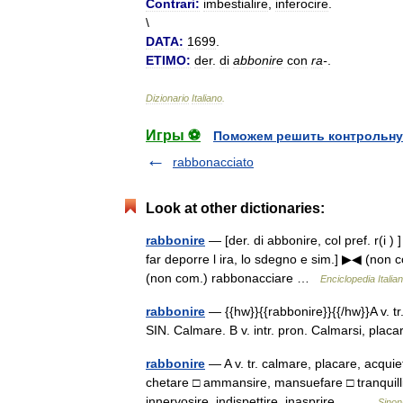
Contrari:
imbestialire
,
inferocire
.
\
DATA:
1699
.
ETIMO:
der
.
di
abbonire
con
ra
-
.
Dizionario
Italiano
.
Игры ⚽
Поможем решить контрольну
rabbonacciato
Look at other dictionaries:
rabbonire
— [der. di abbonire, col pref. r(i ) ]
far deporre l ira, lo sdegno e sim.] ▶◀ (non 
(non com.) rabbonacciare …
Enciclopedia Italia
rabbonire
— {{hw}}{{rabbonire}}{{/hw}}A v. t
SIN. Calmare. B v. intr. pron. Calmarsi, pla
rabbonire
— A v. tr. calmare, placare, acquiet
chetare □ ammansire, mansuefare □ tranquilliz
innervosire, indispettire, inasprire,… …
Sinon