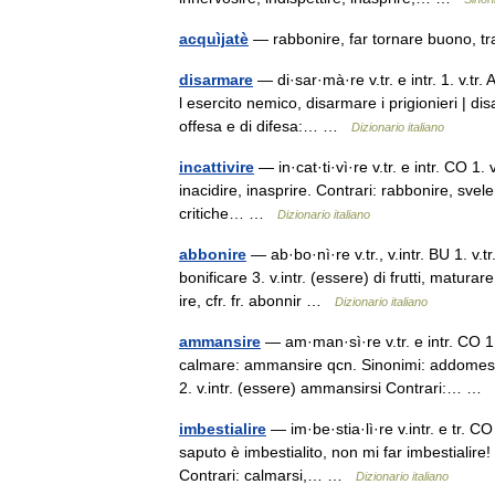
acquìjatè
— rabbonire, far tornare buono, t
disarmare
— di·sar·mà·re v.tr. e intr. 1. v.t
l esercito nemico, disarmare i prigionieri | di
offesa e di difesa:… …
Dizionario italiano
incattivire
— in·cat·ti·vì·re v.tr. e intr. CO 1. 
inacidire, inasprire. Contrari: rabbonire, svelenir
critiche… …
Dizionario italiano
abbonire
— ab·bo·nì·re v.tr., v.intr. BU 1. v.t
bonificare 3. v.intr. (essere) di frutti, matur
ire, cfr. fr. abonnir …
Dizionario italiano
ammansire
— am·man·sì·re v.tr. e intr. CO 
calmare: ammansire qcn. Sinonimi: addomestica
2. v.intr. (essere) ammansirsi Contrari:… …
imbestialire
— im·be·stia·lì·re v.intr. e tr. CO
saputo è imbestialito, non mi far imbestialire! Sin
Contrari: calmarsi,… …
Dizionario italiano