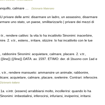
ranquillo, calmare …
Dizionario Materano
r. AU privare delle armi: disarmare un ladro, un assassino, disarmare
sarmare uno stato, un paese, smilitarizzarlo | privare dei mezzi di
v.tr., rendere cattivo: la vita lo ha incattivito Sinonimi: inacerbire,
e. 2. v.tr., estens., irritare, stizzire: lo hai incattivito con le tue
r., rabbonire Sinonimi: acquietare, calmare, placare. 2. v.tr.,
are {{line}} {{/line}} DATA: av. 1597. ETIMO: der. di 1buono con 1ad e
1. v.tr., rendere mansueto: ammansire un animale; rabbonire,
re; acquietare, calmare, placare, svelenire. Contrari: inferocire.
Dizionario italiano
 1a. v.intr. (essere) arrabbiarsi molto, incollerirsi: quando lo ha
onimi: imbestialirsi, inferocirsi, infuriarsi, inviperirsi, irritarsi.