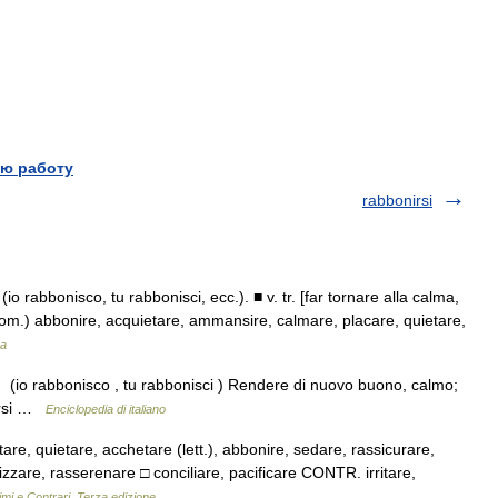
ю работу
rabbonirsi
 (io rabbonisco, tu rabbonisci, ecc.). ■ v. tr. [far tornare alla calma,
com.) abbonire, acquietare, ammansire, calmare, placare, quietare,
na
r. (io rabbonisco , tu rabbonisci ) Rendere di nuovo buono, calmo;
carsi …
Enciclopedia di italiano
are, quietare, acchetare (lett.), abbonire, sedare, rassicurare,
zare, rasserenare □ conciliare, pacificare CONTR. irritare,
imi e Contrari. Terza edizione