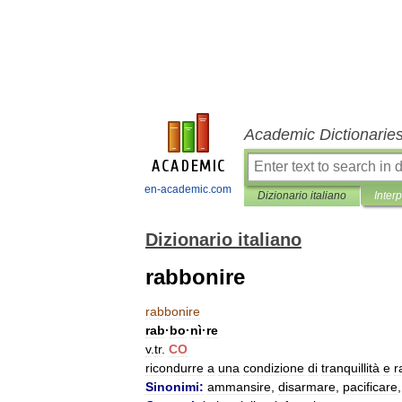
Academic Dictionarie
en-academic.com
Dizionario italiano
Inter
Dizionario italiano
rabbonire
rabbonire
rab
·
bo
·
nì
·
re
v
.
tr
.
CO
ricondurre
a
una
condizione
di
tranquillità
e
r
Sinonimi:
ammansire
,
disarmare
,
pacificare