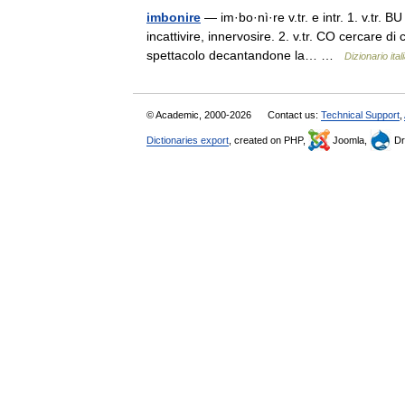
imbonire
— im·bo·nì·re v.tr. e intr. 1. v.tr. B
incattivire, innervosire. 2. v.tr. CO cercare 
spettacolo decantandone la… …
Dizionario ital
© Academic, 2000-2026
Contact us:
Technical Support
,
Dictionaries export
, created on PHP,
Joomla,
Dr