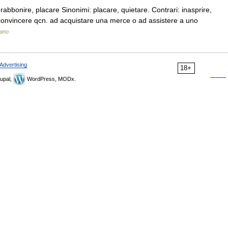
U rabbonire, placare Sinonimi: placare, quietare. Contrari: inasprire,
di convincere qcn. ad acquistare una merce o ad assistere a uno
iano
Advertising
18+
upal,
WordPress, MODx.