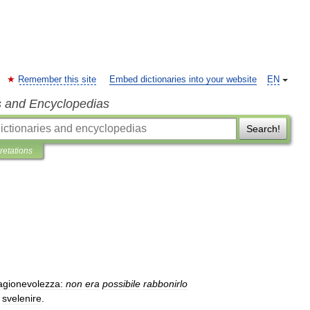
Remember this site
Embed dictionaries into your website
EN
s and Encyclopedias
Search!
pretations
agionevolezza:
non
era
possibile
rabbonirlo
,
svelenire
.